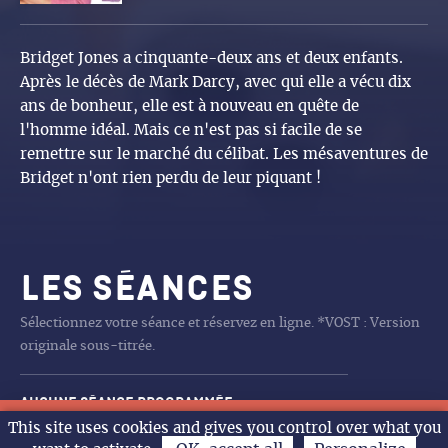
Bridget Jones a cinquante-deux ans et deux enfants.
Après le décès de Mark Darcy, avec qui elle a vécu dix
ans de bonheur, elle est à nouveau en quête de
l'homme idéal. Mais ce n'est pas si facile de se
remettre sur le marché du célibat. Les mésaventures de
Bridget n'ont rien perdu de leur piquant !
Les séances
Sélectionnez votre séance et réservez en ligne. *VOST : Version
originale sous-titrée.
Aucune séance programmée
CHARLIE ET LES
Les Tourouges et les
CHARLIE ET LES
CHARLIE ET LES
DE LA COMÉDIE FRANÇAISE
DE LA COMÉDIE FRANÇAISE
LA PAT’PATROUILLE MISSION
LA PAT’PATROUILLE MISSION
LA FILLE DANS LES NUAGES
LA PAT’PATROUILLE MISSION
LA BATAILLE DE GAULLE
RITA ET CROCODILE
TOY STORY 5
SPIDER MAN BRAND NEW DAY
LA FILLE DANS LES NUAGES
ANIMO RIGOLO
LA FILLE DANS LES NUAGES
LES GENDARMES
SPIDER MAN BRAND NEW DAY
LES GENDARMES
LA PAT’PATROUILLE MISSION
LA BATAILLE DE GAULLE L
LA BATAILLE DE GAULLE
LA PAT’PATROUILLE MISSION
LA PAT’PATROUILLE MISSION
LA BATAILLE DE GAULLE L
TOMBé DU CIEL
FINI DE RIRE L’HUMOUR
ARTUS LE SHOW XXL
14h
10h30
18h
18h
20h30
18h
14h30
14h
11h
15h
14h
10h30
11h
15h
14h
10h30
14h
15h
14h
16h
15h
14h
14h
16h
14h30
20h
14h
20h30
20h30
This site uses cookies and gives you control over what you
Jeu.
Ven.
Sam.
Dim.
L’agenda
KANGOUROUS
Toubleus
KANGOUROUS
KANGOUROUS
DINO
DINO
DINO
J’ECRIS TON NOM
DINO
AGE DE FER
J’ECRIS TON NOM
DINO
DINO
AGE DE FER
POLITIQUE AU GARDE A