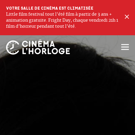
Votre salle de cinéma est climatisée
Little film festival tout l'été film à partir de 3 ans +
F
animation gratuite. Fright Day, chaque vendredi 21h 1
film d'horreur pendant tout l'été.
Ouvri