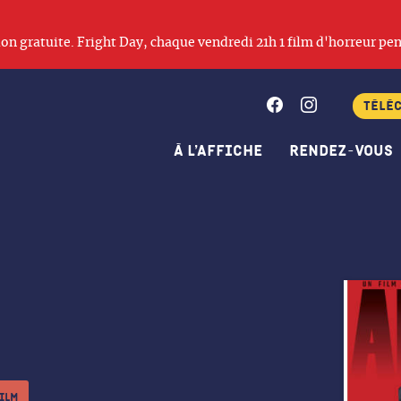
ation gratuite. Fright Day, chaque vendredi 21h 1 film d'horreur pen
Facebook
Instagram
Télé
À l’affiche
Rendez-vous
film