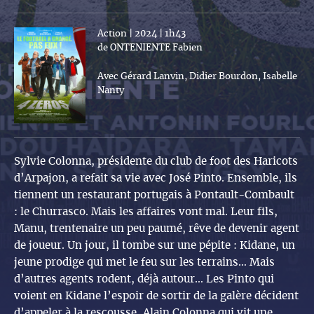
Action | 2024 | 1h43
de ONTENIENTE Fabien
Avec Gérard Lanvin, Didier Bourdon, Isabelle
Nanty
Sylvie Colonna, présidente du club de foot des Haricots
d’Arpajon, a refait sa vie avec José Pinto. Ensemble, ils
tiennent un restaurant portugais à Pontault-Combault
: le Churrasco. Mais les affaires vont mal. Leur fils,
Manu, trentenaire un peu paumé, rêve de devenir agent
de joueur. Un jour, il tombe sur une pépite : Kidane, un
jeune prodige qui met le feu sur les terrains… Mais
d’autres agents rodent, déjà autour… Les Pinto qui
voient en Kidane l’espoir de sortir de la galère décident
d’appeler à la rescousse, Alain Colonna qui vit une